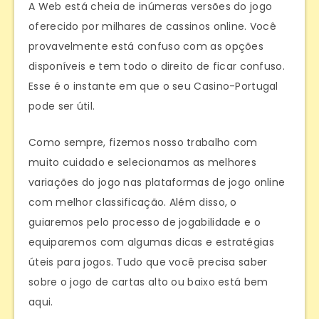
A Web está cheia de inúmeras versões do jogo
oferecido por milhares de cassinos online. Você
provavelmente está confuso com as opções
disponíveis e tem todo o direito de ficar confuso.
Esse é o instante em que o seu Casino-Portugal
pode ser útil.
Como sempre, fizemos nosso trabalho com
muito cuidado e selecionamos as melhores
variações do jogo nas plataformas de jogo online
com melhor classificação. Além disso, o
guiaremos pelo processo de jogabilidade e o
equiparemos com algumas dicas e estratégias
úteis para jogos. Tudo que você precisa saber
sobre o
jogo de cartas alto ou baixo
está bem
aqui.