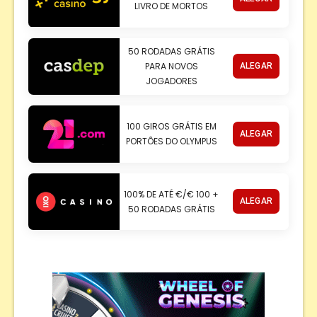
LIVRO DE MORTOS
50 RODADAS GRÁTIS
PARA NOVOS
ALEGAR
JOGADORES
100 GIROS GRÁTIS EM
ALEGAR
PORTÕES DO OLYMPUS
100% DE ATÉ €/€ 100 +
ALEGAR
50 RODADAS GRÁTIS