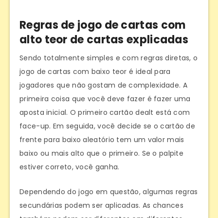
Regras de jogo de cartas com
alto teor de cartas explicadas
Sendo totalmente simples e com regras diretas, o
jogo de cartas com baixo teor
é ideal para
jogadores que não gostam de complexidade. A
primeira coisa que você deve fazer é fazer uma
aposta inicial. O primeiro cartão dealt está com
face-up. Em seguida, você decide se o cartão de
frente para baixo aleatório tem um valor mais
baixo ou mais alto que o primeiro. Se o palpite
estiver correto, você ganha.
Dependendo do jogo em questão, algumas regras
secundárias podem ser aplicadas. As chances