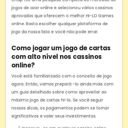
jogos de azar online e selecionou vários cassinos
aprovados que oferecem o melhor
Hi-LO Games
online.
Basta escolher qualquer plataforma de
jogo da nossa lista e você não pode errar.
Como jogar um jogo de cartas
com alto nível nos cassinos
online?
Você está familiarizado com o conceito de jogo
agora. Então, vamos prepará -lo ainda mais com
um guia detalhado sobre como aproveitar ao
máximo
jogo de cartas hi-lo
. Se você seguir
nossas dicas, os pagamentos podem se tornar
significativos e valer seus investimentos.