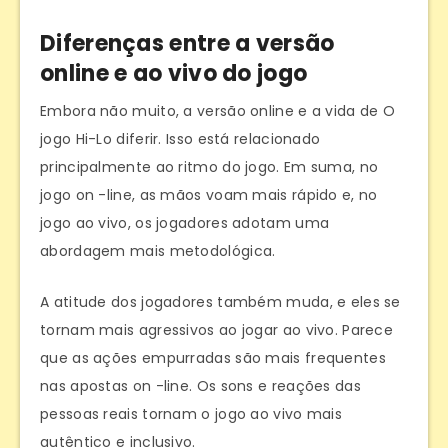
Diferenças entre a versão
online e ao vivo do jogo
Embora não muito, a versão online e a vida de
O
jogo Hi-Lo
diferir. Isso está relacionado
principalmente ao ritmo do jogo. Em suma, no
jogo on -line, as mãos voam mais rápido e, no
jogo ao vivo, os jogadores adotam uma
abordagem mais metodológica.
A atitude dos jogadores também muda, e eles se
tornam mais agressivos ao jogar ao vivo. Parece
que as ações empurradas são mais frequentes
nas apostas on -line. Os sons e reações das
pessoas reais tornam o jogo ao vivo mais
autêntico e inclusivo.