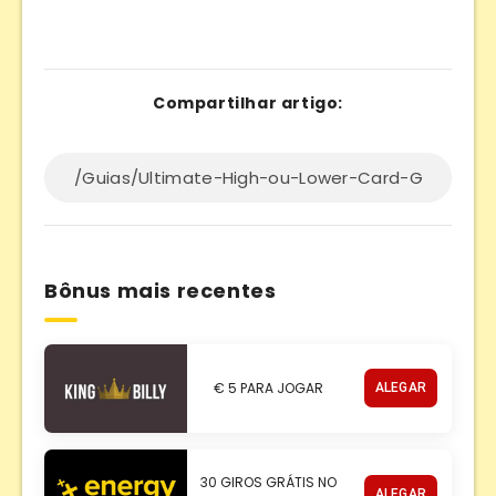
Compartilhar artigo:
Bônus mais recentes
€ 5 PARA JOGAR
ALEGAR
30 GIROS GRÁTIS NO
ALEGAR