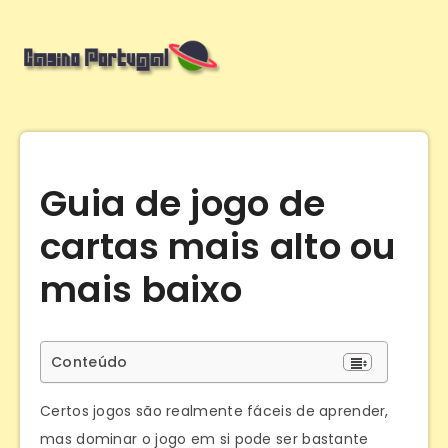
Guia de jogo de
cartas mais alto ou
mais baixo
Conteúdo
Certos jogos são realmente fáceis de aprender,
mas dominar o jogo em si pode ser bastante