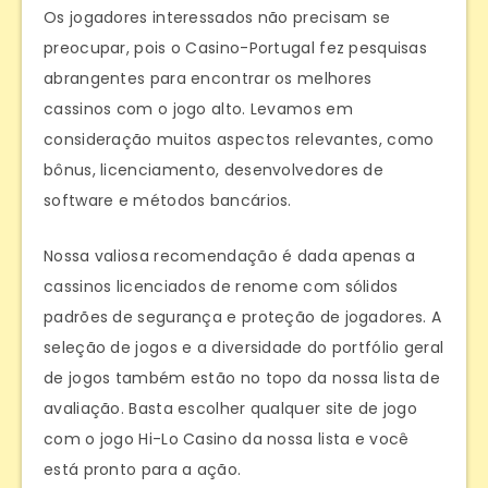
Os jogadores interessados não precisam se
preocupar, pois o Casino-Portugal fez pesquisas
abrangentes para encontrar os melhores
cassinos com o jogo alto. Levamos em
consideração muitos aspectos relevantes, como
bônus, licenciamento, desenvolvedores de
software e métodos bancários.
Nossa valiosa recomendação é dada apenas a
cassinos licenciados de renome com sólidos
padrões de segurança e proteção de jogadores. A
seleção de jogos e a diversidade do portfólio geral
de jogos também estão no topo da nossa lista de
avaliação. Basta escolher qualquer site de jogo
com o jogo Hi-Lo Casino da nossa lista e você
está pronto para a ação.