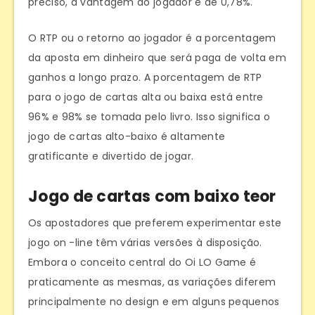
preciso, a vantagem do jogador é de 0,78%.
O RTP ou o retorno ao jogador é a porcentagem
da aposta em dinheiro que será paga de volta em
ganhos a longo prazo. A porcentagem de RTP
para o jogo de cartas alta ou baixa está entre
96% e 98% se tomada pelo livro. Isso significa
o
jogo de cartas alto-baixo
é altamente
gratificante e divertido de jogar.
Jogo de cartas com baixo teor
Os apostadores que preferem experimentar este
jogo on -line têm várias versões à disposição.
Embora o conceito central do
Oi LO Game
é
praticamente as mesmas, as variações diferem
principalmente no design e em alguns pequenos