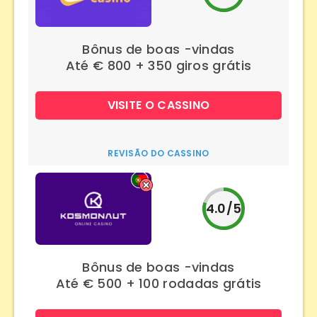
Bônus de boas -vindas
Até € 800 + 350 giros grátis
VISITE O CASSINO
REVISÃO DO CASSINO
4.0/5
Bônus de boas -vindas
Até € 500 + 100 rodadas grátis