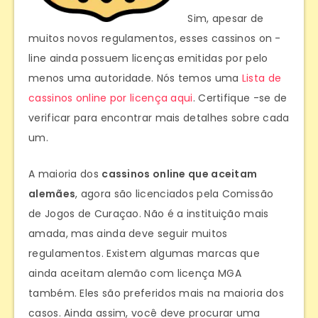
Sim, apesar de
muitos novos regulamentos, esses cassinos on -
line ainda possuem licenças emitidas por pelo
menos uma autoridade. Nós temos uma
Lista de
cassinos online por licença aqui
. Certifique -se de
verificar para encontrar mais detalhes sobre cada
um.
A maioria dos
cassinos online que aceitam
alemães
, agora são licenciados pela Comissão
de Jogos de Curaçao. Não é a instituição mais
amada, mas ainda deve seguir muitos
regulamentos. Existem algumas marcas que
ainda aceitam alemão com licença MGA
também. Eles são preferidos mais na maioria dos
casos. Ainda assim, você deve procurar uma