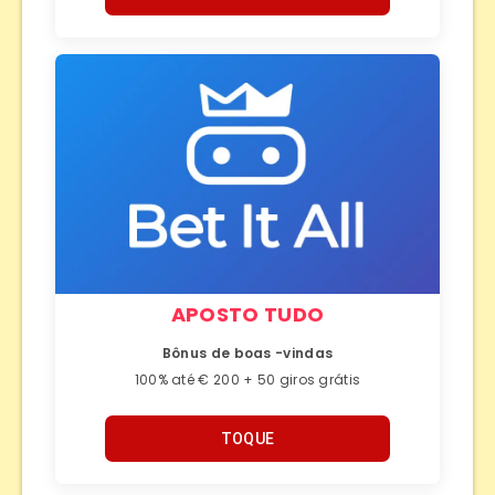
APOSTO TUDO
Bônus de boas -vindas
100% até € 200 + 50 giros grátis
TOQUE