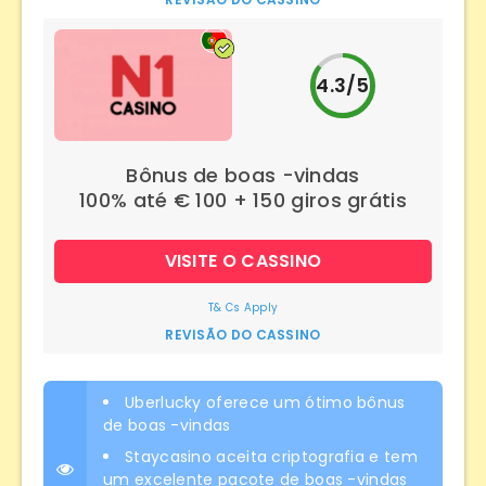
4.3/5
Bônus de boas -vindas
100% até € 100 + 150 giros grátis
VISITE O CASSINO
T& Cs Apply
REVISÃO DO CASSINO
Uberlucky oferece um ótimo bônus
de boas -vindas
Staycasino aceita criptografia e tem
um excelente pacote de boas -vindas