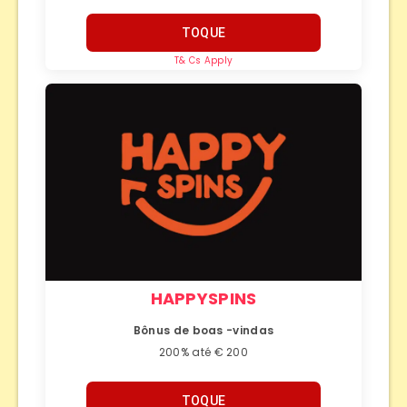
TOQUE
T& Cs Apply
HAPPYSPINS
Bônus de boas -vindas
200% até € 200
TOQUE