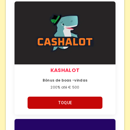
KASHALOT
Bônus de boas -vindas
200% até € 500
TOQUE