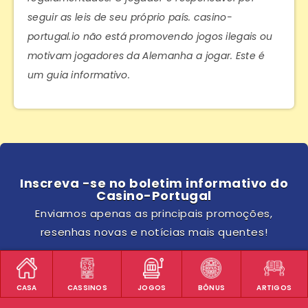
seguir as leis de seu próprio país. casino-
portugal.io não está promovendo jogos ilegais ou
motivam jogadores da Alemanha a jogar. Este é
um guia informativo.
Inscreva -se no boletim informativo do
Casino-Portugal
Enviamos apenas as principais promoções,
resenhas novas e notícias mais quentes!
CASA
CASSINOS
JOGOS
BÔNUS
ARTIGOS