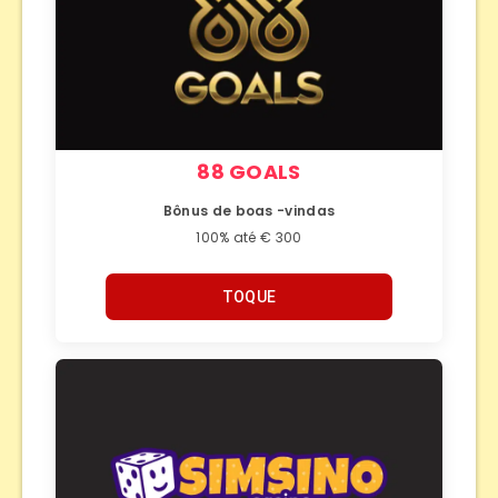
88 GOALS
Bônus de boas -vindas
100% até € 300
TOQUE