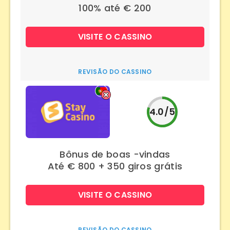
100% até € 200
VISITE O CASSINO
REVISÃO DO CASSINO
4.0/5
Bônus de boas -vindas
Até € 800 + 350 giros grátis
VISITE O CASSINO
REVISÃO DO CASSINO