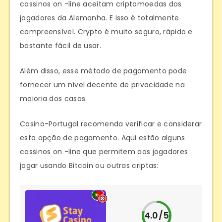
cassinos on -line aceitam criptomoedas dos
jogadores da Alemanha. E isso é totalmente
compreensível. Crypto é muito seguro, rápido e
bastante fácil de usar.
Além disso, esse método de pagamento pode
fornecer um nível decente de privacidade na
maioria dos casos.
Casino-Portugal recomenda verificar e considerar
esta opção de pagamento. Aqui estão alguns
cassinos on -line que permitem aos jogadores
jogar usando Bitcoin ou outras criptas:
4.0/5