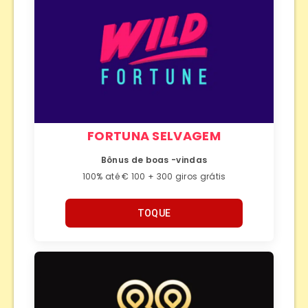
FORTUNA SELVAGEM
Bônus de boas -vindas
100% até € 100 + 300 giros grátis
TOQUE