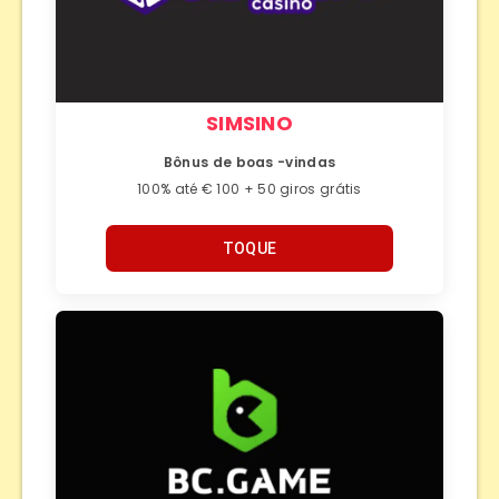
SIMSINO
Bônus de boas -vindas
100% até € 100 + 50 giros grátis
TOQUE