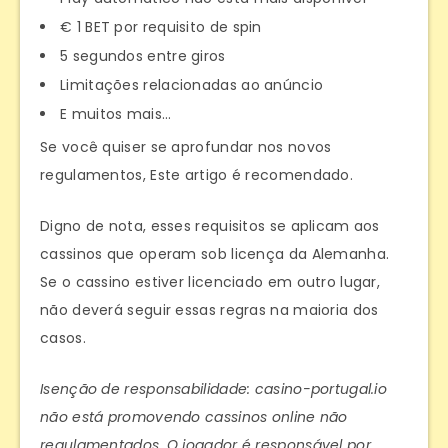
€ 1 BET por requisito de spin
5 segundos entre giros
Limitações relacionadas ao anúncio
E muitos mais…
Se você quiser se aprofundar nos novos
regulamentos, Este artigo é recomendado.
Digno de nota, esses requisitos se aplicam aos
cassinos que operam sob licença da Alemanha.
Se o cassino estiver licenciado em outro lugar,
não deverá seguir essas regras na maioria dos
casos.
Isenção de responsabilidade: casino-portugal.io
não está promovendo cassinos online não
regulamentados. O jogador é responsável por