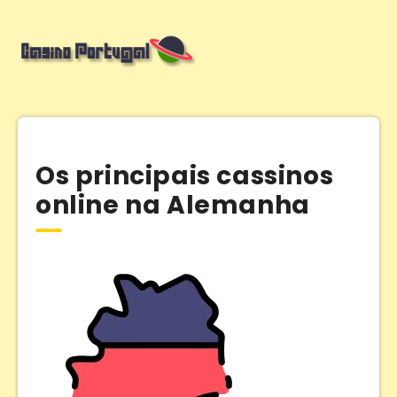
Os principais cassinos
online na Alemanha