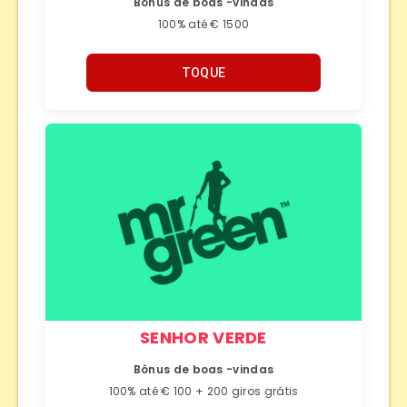
Bônus de boas -vindas
100% até € 1500
TOQUE
SENHOR VERDE
Bônus de boas -vindas
100% até € 100 + 200 giros grátis