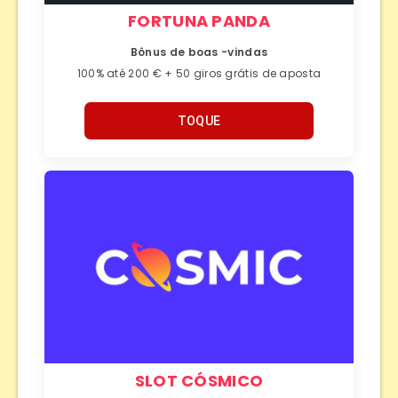
FORTUNA PANDA
Bônus de boas -vindas
100% até 200 € + 50 giros grátis de aposta
TOQUE
SLOT CÓSMICO