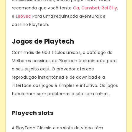
recomenda que você tente
Ca
,
Gunsbet
,
Rei Billy
,
e
Leovec
Para uma requintada aventura de
cassino Playtech.
Jogos de Playtech
Com mais de 600 títulos únicos, o catálogo do
Melhores cassinos de Playtech
é alucinante para
o seu sujeito aqui. O provedor oferece
reprodução instantânea e de download e a
interface dos jogos é simples e intuitiva. Os jogos
funcionam sem problemas e são sem falhas.
Playech slots
A PlayTech Classic e os slots de vídeo têm