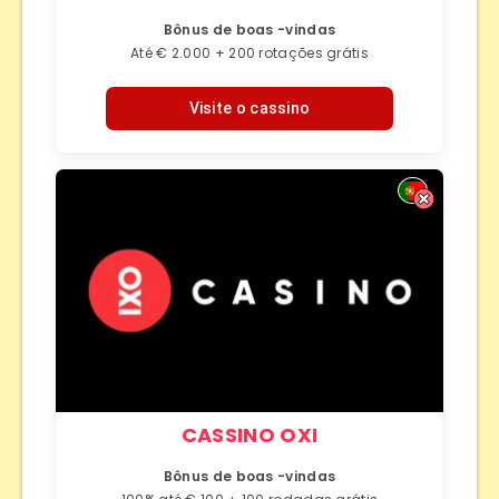
Bônus de boas -vindas
Até € 2.000 + 200 rotações grátis
Visite o cassino
CASSINO OXI
Bônus de boas -vindas