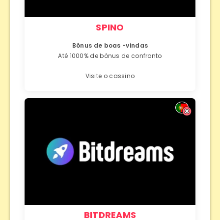
SPINO
Bônus de boas -vindas
Até 1000% de bônus de confronto
Visite o cassino
BITDREAMS