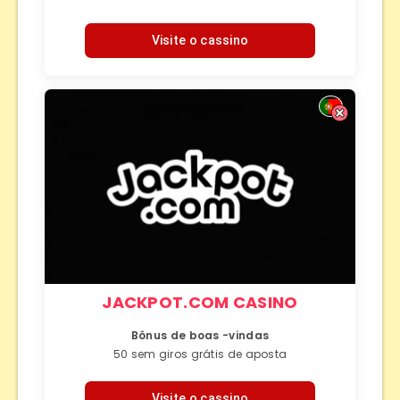
Visite o cassino
JACKPOT.COM CASINO
Bônus de boas -vindas
50 sem giros grátis de aposta
Visite o cassino