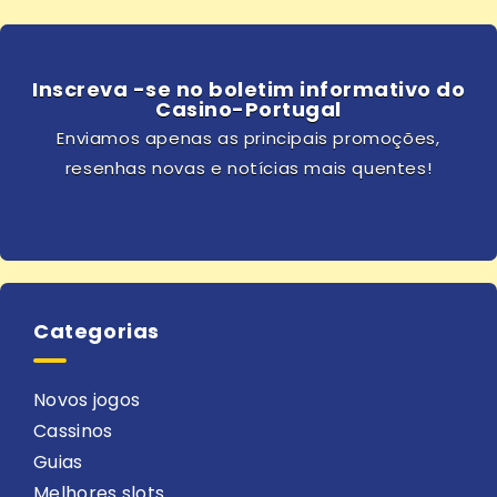
Inscreva -se no boletim informativo do
Casino-Portugal
Enviamos apenas as principais promoções,
resenhas novas e notícias mais quentes!
Categorias
Novos jogos
Cassinos
Guias
Melhores slots