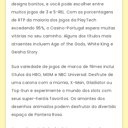
designs bonitos, e você pode escolher entre
muitos jogos de 3 e 5-REL. Com as porcentagens
de RTP da maioria dos jogos da PlayTech
excedendo 95%, o Casino-Portugal espera muitas
vitórias no seu caminho. Alguns dos títulos mais
atraentes incluem Age of the Gods, White King e
Geisha Story.
Sua variedade de jogos de marca de filmes inclui
títulos da HBO, MGM e NBC Universal. Desfrute de
uma carona com a múmia, X-Man, Gladiator ou
Top Gun e experimente o mundo dos slots com
seus super-heróis favoritos. Os amantes dos
desenhos animados podem desfrutar do divertido
espaço de Pantera Rosa.